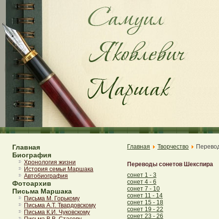
Главная
Главная
Творчество
Перевод
Биография
Хронология жизни
Переводы сонетов Шекспира
История семьи Маршака
сонет 1 - 3
Автобиография
сонет 4 - 6
Фотоархив
сонет 7 - 10
Письма Маршака
сонет 11 - 14
Письма М. Горькому
сонет 15 - 18
Письма А.Т. Твардовскому
сонет 19 - 22
Письма К.И. Чуковскому
сонет 23 - 26