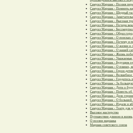
Самуил Маршак - Поэзия пер
Самуил Маршак - Помнить н
Самуил Маршак - Щедрый та
Самуил Маршак - Замечател
Самуил Маршак - Высокая тр
Самуил Маршак - Почерк века
Самуил Маршак - Бессмертно
Самуил Маршак - Образ горо
Самуил Маршак - О поисках 
Самуил Маршак - Почему я п
Самуил Маршак - О жизни и 
Самуил Маршак - О нашей са
Самуил Маршак - Жизнь побе
Самуил Маршак - Уважаемые 
Самуил Маршак - Будущим г
Самуил Маршак - О планах, к
Самуил Маршак - Герои-детя
Самуил Маршак - Волшебное
Самуил Маршак - Гордитесь п
Самуил Маршак - За большую
Самуил Маршак - Дети о буд
Самуил Маршак - Повесть об
Самуил Маршак - Дело герин
Самуил Маршак - О большой 
Самуил Маршак - Издали и вб
Самуил Маршак - Театр для д
Высокое мастерство
Путешествие длиною в жизнь
О поэзии маршака
Маршак советского союза