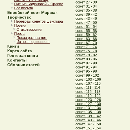
Письма В.В. Стасову
сонет 27 - 30
Письма Богдановой и Орлову
сонет 31 - 34
Все письма
сонет 35 - 38
Еврейский поэт Маршак
сонет 39 - 42
Творчество
сонет 43 - 46
Переводы сонетов Шекспира
сонет 47 - 50
Поэзия
сонет 51 - 54
Стихотворения
сонет 55 - 58
Проза
сонет 59 - 62
Проза разных лет
сонет 63 - 66
Из незавершенного
сонет 67 - 70
Книги
сонет 71 - 74
Карта сайта
сонет 75 - 78
Гостевая книга
сонет 79 - 82
сонет 83 - 86
Контакты
сонет 87 - 90
Сборник статей
сонет 91 - 94
сонет 95 - 98
сонет 99 - 102
сонет 103 - 106
сонет 107 - 110
сонет 111 - 114
сонет 115 - 118
сонет 119 - 122
сонет 123 - 126
сонет 127 - 130
сонет 131 - 134
сонет 135 - 138
сонет 139 - 142
сонет 143 - 146
сонет 147 - 150
сонет 151 - 154