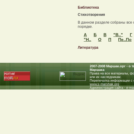
Библиотека
Стихотворения
В данном разделе собраны все 
порядке.
А
Б
В
"В.."
Г
"Н..
О
П
Пе..По
Литература
2007-2008 Маршак.oрг - о
Маршака
Права на все материалы, фо
или их наследникам.
Перепечатка информации с с
www.s-marshak.org
Администрация сайта - e-mai