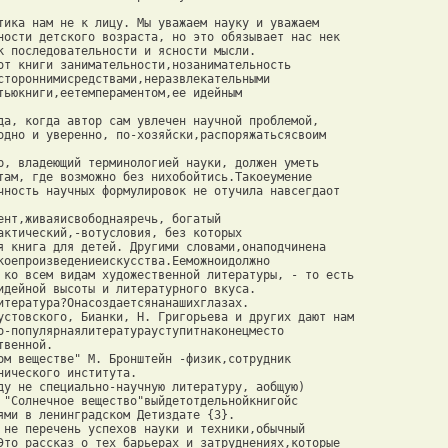
тика нам не к лицу. Мы уважаем науку и уважаем 

ности детского возраста, но это обязывает нас нек 

к последовательности и ясности мысли. 

от книги занимательности,нозанимательность 

стороннимисредствами,неразвлекательными 

тьюкниги,еетемпераментом,ее идейным 

да, когда автор сам увлечен научной проблемой, 

одно и уверенно, по-хозяйски,распоряжатьсясвоим 

р, владеющий терминологией науки, должен уметь 

там, где возможно без нихобойтись.Такоеумение 

чность научных формулировок не отучила навсегдаот 

ент,живаяисвободнаяречь, богатый 

актический,-вотусловия, без которых 

я книга для детей. Другими словами,онаподчинена 

коепроизведениеискусства.Ееможноидолжно 

 ко всем видам художественной литературы, - то есть 

идейной высоты и литературного вкуса. 

итература?Онасоздаетсянанашихглазах. 

устовского, Бианки, Н. Григорьева и других дают нам 

о-популярнаялитературауступитнаконецместо 

венной. 

ом веществе" М. Бронштейн -физик,сотрудник 

нического института. 

ду не специально-научную литературу, аобщую) 

 "Солнечное вещество"выйдетотдельнойкнигойс 

ями в ленинградском Детиздате {3}. 

 не перечень успехов науки и техники,обычный 

Это рассказ о тех барьерах и затруднениях,которые 
