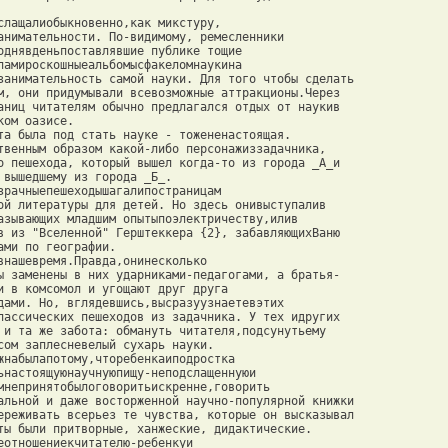
слащалиобыкновенно,как микстуру, 

анимательности. По-видимому, ремесленники 

однявденьпоставлявшие публике тощие 

ламироскошныеальбомысфакеломнаукина 

занимательность самой науки. Для того чтобы сделать 

м, они придумывали всевозможные аттракционы.Через 

аниц читателям обычно предлагался отдых от наукив 

ом оазисе. 

та была под стать науке - тожененастоящая. 

твенным образом какой-либо персонажиззадачника, 

о пешехода, который вышел когда-то из города _А_и 

 вышедшему из города _Б_. 

зрачныепешеходышагалипостраницам 

ой литературы для детей. Но здесь онивыступалив 

азывающих младшим опытыпоэлектричеству,илив 

в из "Вселенной" Герштеккера {2}, забавляющихВаню 

ми по географии. 

внашевремя.Правда,онинесколько 

ы заменены в них ударниками-педагогами, а братья- 

и в комсомол и угощают друг друга 

дами. Но, вглядевшись,высразуузнаетевэтих 

лассических пешеходов из задачника. У тех идругих 

 и та же забота: обмануть читателя,подсунутьему 

сом заплесневелый сухарь науки. 

жнабылапотому,чторебенкаиподростка 

ьнастоящуюнаучнуюпищу-неподслащеннуюи 

мнепринятобылоговоритьискренне,говорить 

альной и даже восторженной научно-популярной книжки 

ереживать всерьез те чувства, которые он высказывал 

ты были притворные, ханжеские, дидактические. 

еотношениекчитателю-ребенкуи 
