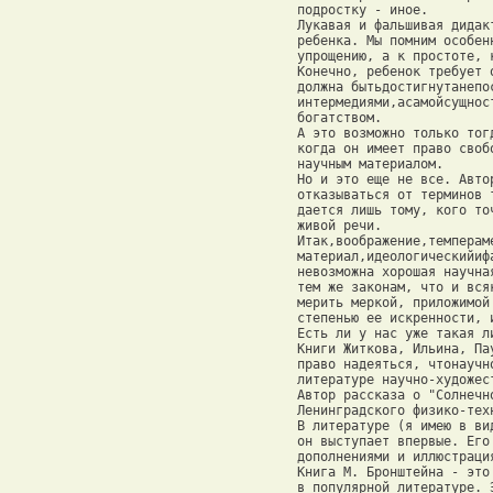
 подростку - иное. 

 Лукавая и фальшивая дидак
 ребенка. Мы помним особен
 упрощению, а к простоте, 
 Конечно, ребенок требует 
 должна бытьдостигнутанепо
 интермедиями,асамойсущнос
 богатством. 

 А это возможно только тог
 когда он имеет право своб
 научным материалом. 

 Но и это еще не все. Авто
 отказываться от терминов 
 дается лишь тому, кого то
 живой речи. 

 Итак,воображение,темперам
 материал,идеологическийиф
 невозможна хорошая научна
 тем же законам, что и вся
 мерить меркой, приложимой
 степенью ее искренности, 
 Есть ли у нас уже такая л
 Книги Житкова, Ильина, Па
 право надеяться, чтонаучн
 литературе научно-художест
 Автор рассказа о "Солнечн
 Ленинградского физико-тех
 В литературе (я имею в ви
 он выступает впервые. Его
 дополнениями и иллюстраци
 Книга М. Бронштейна - это
 в популярной литературе. 