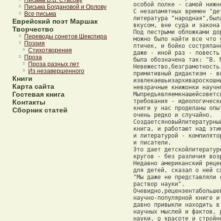
Письма В.В. Стасову
 особой полке - самой нижне
Письма Богдановой и Орлову
 С незапамятных времен "де
Все письма
 литература "народная",был
Еврейский поэт Маршак
 вкусом, вне суда и закона
Творчество
 Под пестрыми обложками до
Переводы сонетов Шекспира
 можно было найти все что 
Поэзия
 птичек, и бойко состряпан
Стихотворения
 даже - иной раз - повесть
Проза
 была обозначена так: "В. М
Проза разных лет
 Невежество,безграмотность
Из незавершенного
 примитивный дидактизм - в
Книги
 извлекаешьизархивароскошн
Карта сайта
 невзрачные книжонки научно
Гостевая книга
 Мыпредъявляемкнашейсоветс
 требования - идеологическ
Контакты
 книги у нас проделаны опы
Сборник статей
 очень редко и случайно. 

 Создаетсяновыйлитературны
 книга, и работают над эти
 и литературой - компилято
 и писатели. 

 Это дает детскойлитератур
 кругов - без различия возр
 Недавно американский реце
 для детей, сказал о ней сл
 "Мы даже не представляли 
 раствор науки". 

 Очевидно,рецензентабольше
 научно-популярной книге и
 давно привыкли находить в
 научных мыслей и фактов, 
 науки, о красоте и стройн