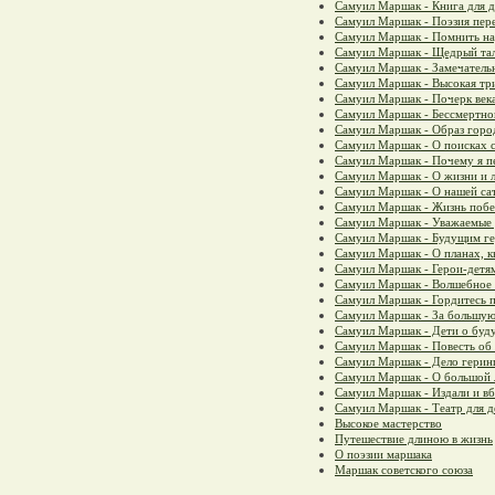
Самуил Маршак - Книга для д
Самуил Маршак - Поэзия пер
Самуил Маршак - Помнить н
Самуил Маршак - Щедрый та
Самуил Маршак - Замечател
Самуил Маршак - Высокая тр
Самуил Маршак - Почерк века
Самуил Маршак - Бессмертно
Самуил Маршак - Образ горо
Самуил Маршак - О поисках 
Самуил Маршак - Почему я п
Самуил Маршак - О жизни и 
Самуил Маршак - О нашей са
Самуил Маршак - Жизнь побе
Самуил Маршак - Уважаемые 
Самуил Маршак - Будущим г
Самуил Маршак - О планах, к
Самуил Маршак - Герои-детя
Самуил Маршак - Волшебное
Самуил Маршак - Гордитесь п
Самуил Маршак - За большую
Самуил Маршак - Дети о буд
Самуил Маршак - Повесть об
Самуил Маршак - Дело герин
Самуил Маршак - О большой 
Самуил Маршак - Издали и вб
Самуил Маршак - Театр для д
Высокое мастерство
Путешествие длиною в жизнь
О поэзии маршака
Маршак советского союза