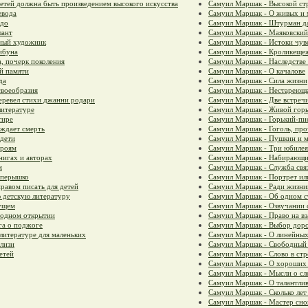
етей должна быть произведением высокого искусства
Самуил Маршак - Высокой стр
евода
Самуил Маршак - О живых и
адо
Самуил Маршак - Штурман да
лант
Самуил Маршак - Маяковский
ьный художник
Самуил Маршак - Истоки чув
ибуна
Самуил Маршак - Кроликещеж
, почерк поколения
Самуил Маршак - Наследстве 
й памяти
Самуил Маршак - О качалове
да
Самуил Маршак - Сила жизни
своеобразия
Самуил Маршак - Нестареюща
еревел стихи джанни родари
Самуил Маршак - Две встреч
литературе
Самуил Маршак - Живой гор
тире
Самуил Маршак - Горький-пис
ждает смерть
Самуил Маршак - Гоголь, пр
дети
Самуил Маршак - Пушкин и м
ероям
Самуил Маршак - Три юбилея
нигах и авторах
Самуил Маршак - Набирающи
м
Самуил Маршак - Служба свя
 перышко
Самуил Маршак - Портрет ил
равом писать для детей
Самуил Маршак - Ради жизни
 детскую литературу
Самуил Маршак - Об одном 
ущем
Самуил Маршак - Озвучании 
 одном открытии
Самуил Маршак - Право на в
га о поджоге
Самуил Маршак - Выбор дор
литературе для маленьких
Самуил Маршак - О линейны
лизи
Самуил Маршак - Свободный с
етей
Самуил Маршак - Слово в ст
Самуил Маршак - О хороших
Самуил Маршак - Мысли о сл
Самуил Маршак - О талантлив
Самуил Маршак - Сколько лет 
Самуил Маршак - Мастер снов