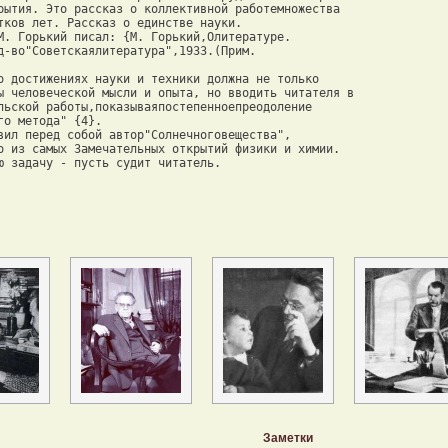
рытия. Это рассказ о коллективной работемножества 

тков лет. Рассказ о единстве науки. 

М. Горький писал: {М. Горький,Олитературе. 

д-во"Советскаялитература",1933.(Прим. 

о достижениях науки и техники должна не только 

ы человеческой мысли и опыта, но вводить читателя в 

льской работы,показываяпостепенноепреодоление 

о метода" {4}. 

вил перед собой автор"Солнечноговещества", 

о из самых Замечательных открытий физики и химии. 

ю задачу - пусть судит читатель.
Заметки