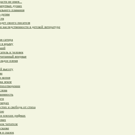
асти не имея...
 мертвых душах
льнего плавания
-детям
ств
дет своего писателя
и наследственности в детской литературе
я сатира
и в крыму
ький
атель и человек
очитанный впервые
ладое племя
й высоту
зи
и копия
на земле
стихотворении
слова
заимность
оги
хмерах
тих и свобода от стиха
рою
 и плохих рифмах
овах
ом читателе
сказке
 и сказок