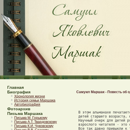
Главная
Биография
Самуил Маршак - Повесть об 
Хронология жизни
История семьи Маршака
Автобиография
Фотоархив
 В этом альманахе печатает
Письма Маршака
 детей старшего возраста, 
Письма М. Горькому
 Научный очерк для детей р
Письма А.Т. Твардовскому
 взрослого читателя - это 
Письма К.И. Чуковскому
 Все так давно привыкли к 