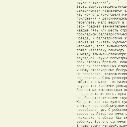
 науки и техники". 

 Этотслабыйраствормыслипод
 сахариномтак называемой з
 научно-популярногоцеха,из
 приложения к детскимжурна
 переплете, мало верили в 
 свой предмет занимательны
 каждые пять или шесть стр
 прохладном беллетристическ
 Правда, и беллетристика э
 Нельзя же считать художес
 например, того знаменитог
 пошел навстречу пешеходу,
 А между темименнотакиепри
 заурядной научно-популярн
 роли старших братьев, пок
 рог; ли просвещенных отцо
 и Машу ежевечерними беседа
 Не перевелись такиекнигии
 подновились. Отцы-резонер
 любители опытов - вступил
 научно-техническими докла
 бесплотных комсомольцах к
 - одна и та же цель, одна
 под беллетристическим соу
 Когда-то вся эта кухня ну
 считали неспособнымусвоит
 неразбавленную. С ребенко
 серьезно. Автор сентимент
 нисколько не обязан был п
 ребенку. Все его сантимен
 В наше время ивнашейстран