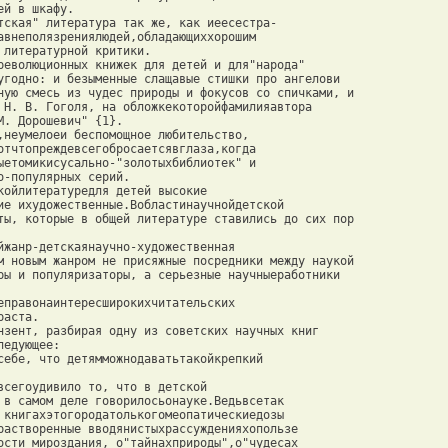
й в шкафу. 

тская" литература так же, как иеесестра- 

авнеполязрениялюдей,обладающиххорошим 

 литературной критики. 

революционных книжек для детей и для"народа" 

угодно: и безыменные слащавые стишки про ангелови 

ную смесь из чудес природы и фокусов со спичками, и 

 Н. В. Гоголя, на обложкекоторойфамилияавтора 

. Дорошевич" {1}. 

,неумелоеи беспомощное любительство, 

отчтопреждевсегобросаетсявглаза,когда 

ыетомикисусально-"золотыхбиблиотек" и 

-популярных серий. 

койлитературедля детей высокие 

ие ихудожественные.Вобластинаучнойдетской 

ты, которые в общей литературе ставились до сих пор 

йжанр-детскаянаучно-художественная 

м новым жанром не присяжные посредники между наукой 

ры и популяризаторы, а серьезные научныеработники 

еправонаинтересширокихчитательских 

аста. 

нзент, разбирая одну из советских научных книг 

едующее: 

себе, что детямможнодаватьтакойкрепкий 

всегоудивило то, что в детской 

 в самом деле говорилосьонауке.Ведьвсетак 

 книгахэтогородатолькогомеопатическиедозы 

растворенные вводянистыхрассужденияхопользе 

ости мироздания, о"тайнахприроды",о"чудесах 
