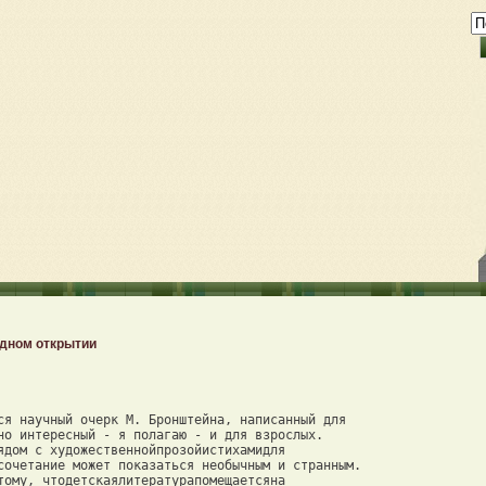
одном открытии
ся научный очерк М. Бронштейна, написанный для 

но интересный - я полагаю - и для взрослых. 

ядом с художественнойпрозойистихамидля 

сочетание может показаться необычным и странным. 

тому, чтодетскаялитературапомещаетсяна 
