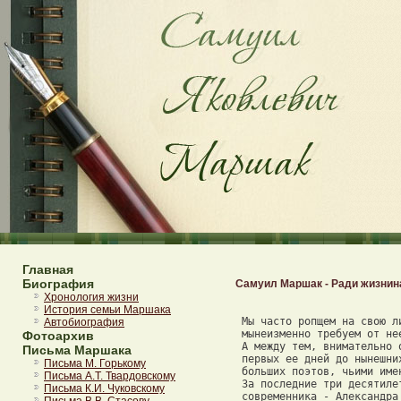
Главная
Биография
Самуил Маршак - Ради жизнин
Хронология жизни
 
 Мы часто ропщем на свою литературу.Подводяитогимесяцаилигода, 
 мынеизменно требуем от нее чего-то большего и лучшего. 
 А между тем, внимательно оглядев русскуюпоэзиюреволюционныхлетс 
 первых ее дней до нынешних, убеждаешься, что мы и одного дня не прожилибез 
 больших поэтов, чьими именами может быть отмечено время. 
 За последние три десятилетия четко определился поэтический путьнашего 
 современника - Александра Твардовского.Еголирическиестихиипоэмы- 
 "Страна Муравии", "Василий Теркин","Домудороги"-былисобытиямив 
 литературе этих лет и не утратили с годами ни остроты, ни свежести. 
 Свое отношение к жизни и поэзии (а поэзия у него неотделимаотжизни) 
 Твардовский лучше всего выразил во вступлении - или в присказке - к "Василию 
 Теркин)": 

 А всего иного пуще 
 Не прожить наверняка - 
 Без чего? Без правды сущей, 
 Правды, прямо в душу бьющей, 
 Да была б она погуще, 
 Как бы ни была горька... 

 ИэтипростыесловапрозвучалибывустахТвардовскогослишком 
 торжественно, если бы им непредшествовалистрокиоещеболеепростых, 
 насущных вещах. Ибопоэзияегочуждапревыспренностии,поднимаясьдо 
 пафоса, не теряет связи с землей. 

 На войне, в пыли походной, 
 В летний зной и холода, 
 Лучше нет простой, природной - 
 Из колодца, из пруда, 
 Из трубы водопроводной, 
 Из копытного следа, 
 Из реки какой угодно, 
 Из ручья, из-подо льда, - 
 Лучше нет воды холодной, 
 Лишь вода была б вода. 

 О том, что значат на войне свежая вода и добрая, здоровая пища "с пылу, 
 с жару", очень выразительно сказано в "Книге про бойца". Однако"нехлебом 
 единым" - не одним только пищевым довольствием жив человек па фронте. 

 Жить без пищи можно сутки, 
 Можно больше, но порой 
 На войне одной минутки 
 Не прожить без прибаутки, 
 Шутки самой немудрой. 
 Не прожить, как без махорки, 
 От бомбежки до другой 
 Без хорошей поговорки 
 Или присказки какой... 

 С веселой шуткой, прибауткой и поговоркой (а все это досталось поэтув 
 дар очень рано, чуть ли не с колыбели) легче говорить острую, "прямо вдушу 
 бьющую" правду. Но для этого нужна еще и смелость. 
 Смолоду Твардовский берется за самые сложные иответственныетемы.В 
 мирное и военное время он всегда "на переднем крае". На двадцать пятомгоду 
 жизни он начал, а к двадцати шести годам закончил большуюпоэмуобурном, 
 еще совсем недавнем времени, когда в странерешаласьсудьбакрестьянства, 
 его будущий уклад. 
 Автор не смягчил, не сгладилтойожесточенной,ненажизнь,ана 
 смерть, борьбы, которая шла тогда в деревне, не преуменьшил сил истрастной 
 убежденности ни одной из спорящих сторон. 
 Глазамисвоегогероя,странствующегопороднойземлев поисках 
 сказочной Муравии - старинной "Муравской страны", верной "всемкрестьянским 
 правилам", - поэт долю и пристально вглядывается во все, что еще сохранилось 
 от старого и что возникает вновь. 
 И оттого так полновесно, так убедительнозвучатстроки,определяющие 
 исход борьбы, которая идет вокруг и в душепытливого,непрестанноищущего 
 героя поэмы. 

 Ты говоришь, на сколько лет 
 Такая жизнь пойдет?.. 
 Так вот, даю тебе ответ 
 Открытый и сердечный: 
 Сначала только на пять лет... 
 - А там?.. 
 - А там - на десять лет. 
 - А там?.. 
 - А там - на двадцать лет. 
 - А там?.. 
 - А там - навечно... 


 --- 

 "Страна Муравия", написанная молодым поэтомподвпечатлениемещене 
 отзвучавших событий, полна серьезной, напряженной, заботливой мысли. 
 Те, кому довелосьвтридцатомгодубытьвдеревне,немогутне 
 почувствовать правды в словах поэта: 

 Нет, никогда, как в этот год, 
 В тревоге и борьбе, 
 Не ждал, не думал так народ 
 О жизни, о себе... 

 Вся эта поэма, так эпически рассказывающая о своемвремени,вместес 
 тем лирична, как песня. 
 То и дело на пути странствований Никиты Моргунка перед нами открывается 
 чистый и свежий пейзаж. 

 Далеко стихнуло село, 
 И кнут остыл в руке, 
 И синевой заволокло, 
 Замглилось вдалеке. 

 И раскидало конский хвост 
 Внезапным ветерком. 
 И глухо, как огромный мост, 
 Простукал где-то гром. 

 И дождь поспешный, молодой, 
 Закапал невпопад. 
 Запахло летнею водой, 
 Землей, как год назад. 

 И по-ребячьи Моргунок 
 Вдруг протянул ладонь. 
 И, голову склонивши вбок, 
 Был строг и грустен конь... 

 Сколько тонких, глубоких, самых первоначальных ощущений вызывают унас 
 в душе эти спокойные, тихие строки: 

 Запахло летнею водой, 
 Землей, как год назад. 

 Мы словно вдыхаем запах воды и земли, такой знакомый с детства. Недаром 
 же по-ребячьи протянул ладонь Моргунок, когда закапал дождь. 
 Вряд ли во время работы Твардовский отдавал себе отчет в том, что слово 
 "невпопад" нужно ему здесь не столько по смыслу, сколько для того,чтобыв 
 строчке "Закапал невпопад" слышалось падение полных, тяжелых капель. 
 Это приходит само собой, когда слух поэта так обострен, чтословадля 
 негонетолькочто-тозначат,ноизвучатвсемисвоимигласнымии 
 согласными. 

 --- 

 И все же, несмотря на все эти лирическиеотступления,питающиепоэму 
 Твардовского, как питают реку донные родники, ее читаешь с темжепростым, 
 непосредственным интересом, что и хорошую, толковую прозу. 
 Не теряя своих поэтических достоинств, стихи сновастановятсячтением 
 наравне с рассказом, повестью, романом. 
 Мыпомним,какоемножестволюдейискало,переписывало,читалои 
 перечитывало у нас в стране "Василия Теркина". 
 Не многие прозаики запечатлели так смело и правдиво последнюювойнус 
 еебуднями,боями,переправами,лютымихолодами("Зол мороз вблизи 
 железа..."), как это удалось Твардовскому в "Книге про бойца". 
 Каждая строка ее говорит о том, что автор пишет о войне не состороны, 
 не по беглым впечатлениям литературного гастролера, не запылившего на фронте 
 своих ботинок. Нет, он сам воевал, пережил вместе снашейармиейгнетущую 
 тоску отступления ("Что там, где она, Россия, покакойрубежсвоя?..")и 
 радость трудно доставшихся побед. 
 Но жизнь на фронте, несмотря наеенемыслимыетяготыинеотступную 
 близость смерти, все-таки жизнь.Даещекакаяширокая,многообразная- 
 особенно тогда, когда воюет не только армия, а весь народ. 
 Есть в поэме строчки, которые читаешь, невольно затаив дыхание. 

 Кому память, кому слава, 
 Кому темная вода, - 
 Ни приметы, ни следа... 

 А рядом с полными напряжения эпизодами идут будничные фронтовыеднии 
 ночи. Такова настоящая, неприкрашенная правда войны. 
 В передышках между боями люди поют и мечтаютподгармонь,парятсяв 
 бане, лихо отплясывают на морозе, шутят, смеются. 
 Не случайно главным героем поэмы, давшим ей свое имя, оказалсябалагур 
 и гармонист Василий Теркин, которого автор рекомендует так: 

 Парень в этом роде 
 В каждой роте есть всегда 
 Да и в каждом взводе. 

 Подлинной человечностью проникнута поэма о самой кровавой и беспощадной 
 из бывших до сих пор войн. 
 Чего стоит рассказ о том, как тайком, ночью, задворками возвращаетсяв 
 родную хату солдат, пробираясь с кучкой товарищей из окружения. 

 Вот хозяин сел, разулся, 
 Руку правую - на стол, 
 Будто с мельницы вернулся, 
 С поля к ужину пришел. 
 Будто так, а все иначе... 

 - Ну, жена, топи-ка печь, 
 Всем довольствием горячим 
 Мне команду обеспечь. 

 Дети спят. Жена хлопочет 
 В горький, грустный праздник свой, 
 Как ни мало этой ночи, 
 А и та - не ей одной... 

 Вряд ли всей она ухваткой 
 Хоть когда-нибудь была, 
 Как при этой встрече краткой, 
 Так родна и так мила. 

 На одну только ночьвернулсясолдатвсвоюсемью,всвоюродную 
 деревню, но не до сна ему. 

 На крыльцо хозяин вышел. 
 Той мне ночи не забыть. 

 - Ты чего? 
 - А я дровишек 
 Для хозяйки нарубить... 

 Тюк да тюк. До света рубит. 
 Коротка солдату ночь. 
 Знать, жену жалеет, любит, 
 Да не знает, чем помочь... 

 Твардовский - прямой и законный наследник славнойрусскойлитературы, 
 которая всегда умелавыражатьбольшие,глубокие,носдержанныечувства 
 простого человека. 
 Любви, щедрой любви к жизни, к людям в его военной поэме не меньше, чем 
 гнева. 
 Недаром же как основной мотив звучат в ней слова: 

 Бой идет не ради славы, 
 Ради жизни на земле. 


 --- 

 Не все поэты вовремя достигают зрелости. Иные изних,оставивдалеко 
 позади юношеский возраст, все еще ходят в "начинающих". 
 Твардовского мы "начинающим" не помним.Вполневзрослымчеловекомс 
 немалым жизненным опытом и зрелым чувством ответственности вошел онсмолоду 
 в литературу. 
 Может быть,этомувкакой-томереспособствовалоегодеревенское 
 прошлое. В деревне семилетний паренек - уже не дитя. 
 С каждым годом, скаждойкнигоймужалегостих,всезначительней 
 становились его темы. Но, пожалуй, никогда еще голос Александра Твардовского 
 не звучал так уверенно, как в его недавней поэме "За далью - даль". 
 И в прежних поэмах автор не стеснял себя жестким сюжетнымкаркасом.А 
 сейчас, в пору зрелости,онещесвободнеечередуетдорожныеэпизодыс 
 раздумьями, наблюдения - с глубокой и сосредоточенной лирикой. 
 Свой путевой дневник он тоиделопрерываетвоспоминаниями.Мощный 
 грохот "главной кувалды" Урала напоминает ему далекий,знакомыйсдетства 
 "сиротский звон" отцовской деревенской наковальни в лесной тиши, апотоми 
 фронт, куда с уральских заводов 

 На край пылающей земли 
 Ту мощь брони незачехленной 
 Стволов и гусениц везли... 

 Большая жизнь страны тесно переплетаетсясличнойбиографиейпоэта, 
 отмеченной теми же вехами пятилеток, военных лет и мирных лет. 
 В сущности, эта поэма - своего рода записки современника. 
 Основное ее содержание выражено кратко и точно всамомзаглавии:"За 
 далью - даль". 
 Даль открывалась и в "Стране Муравии", где колесил породнойземлев 
 телеге с привязанной сзади дегтяркой Никита Моргунок. 
 Бесконечная даль была и перед Василием Теркиным, когда он пробиралсяв 
 свою часть из окружения - с запада на восток, а потом двигался в рядах армии 
 с востока на запад - 

 От родной своей столицы 
 Вновь до западной границы, 
 А от западной границы 
 Вплоть до вражеской столицы... 

 А теперь в пути сам автор. 
 Не глазами своихгероев,асобственнымиглазамивидитонстрану, 
 пересекая ее от Москвы до Урала и от Урала - через всю Сибирь-доТихого 
 океана. 
 В поэме слышится на этот разнехарактернаябытоваяречь,аголос 
 автора.
История семьи Маршака
Автобиография
Фотоархив
Письма Маршака
Письма М. Горькому
Письма А.Т. Твардовскому
Письма К.И. Чуковскому