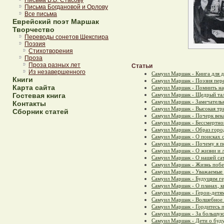
Письма В.В. Стасову
Письма Богдановой и Орлову
Все письма
Еврейский поэт Маршак
Творчество
Переводы сонетов Шекспира
Поэзия
Стихотворения
Проза
Проза разных лет
Статьи
Из незавершенного
Самуил Маршак - Книга для д
Книги
Самуил Маршак - Поэзия пер
Карта сайта
Самуил Маршак - Помнить н
Самуил Маршак - Щедрый та
Гостевая книга
Самуил Маршак - Замечател
Контакты
Самуил Маршак - Высокая тр
Сборник статей
Самуил Маршак - Почерк века
Самуил Маршак - Бессмертно
Самуил Маршак - Образ горо
Самуил Маршак - О поисках 
Самуил Маршак - Почему я п
Самуил Маршак - О жизни и 
Самуил Маршак - О нашей са
Самуил Маршак - Жизнь побе
Самуил Маршак - Уважаемые 
Самуил Маршак - Будущим г
Самуил Маршак - О планах, к
Самуил Маршак - Герои-детя
Самуил Маршак - Волшебное
Самуил Маршак - Гордитесь п
Самуил Маршак - За большую
Самуил Маршак - Дети о буд