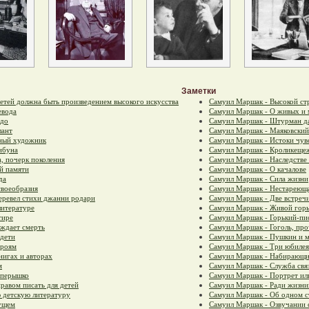
Заметки
етей должна быть произведением высокого искусства
Самуил Маршак - Высокой стр
евода
Самуил Маршак - О живых и
адо
Самуил Маршак - Штурман да
лант
Самуил Маршак - Маяковский
ьный художник
Самуил Маршак - Истоки чув
ибуна
Самуил Маршак - Кроликещеж
, почерк поколения
Самуил Маршак - Наследстве 
й памяти
Самуил Маршак - О качалове
да
Самуил Маршак - Сила жизни
своеобразия
Самуил Маршак - Нестареюща
еревел стихи джанни родари
Самуил Маршак - Две встреч
литературе
Самуил Маршак - Живой гор
тире
Самуил Маршак - Горький-пис
ждает смерть
Самуил Маршак - Гоголь, пр
дети
Самуил Маршак - Пушкин и м
ероям
Самуил Маршак - Три юбилея
нигах и авторах
Самуил Маршак - Набирающи
м
Самуил Маршак - Служба свя
 перышко
Самуил Маршак - Портрет ил
равом писать для детей
Самуил Маршак - Ради жизни
 детскую литературу
Самуил Маршак - Об одном 
ущем
Самуил Маршак - Озвучании 