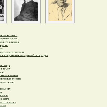
асти не имея...
 мертвых душах
льнего плавания
-детям
ств
дет своего писателя
и наследственности в детской литературе
я сатира
и в крыму
ький
атель и человек
очитанный впервые
ладое племя
й высоту
зи
и копия
на земле
стихотворении
слова