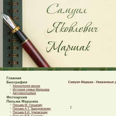
Главная
Биография
Самуил Маршак - Уважаемые 
Хронология жизни
 




 I 



 ВлитературномнаследствеГорькогонетниоднойкниги, целиком 
 посвященной воспитанию. 
 Он не устраивал для детей школы, как Лев Толстой, не составлял дляних 
 азбуки и "Книги для чтения". 
 Однако среди писателей нашего времени едва ли найдется во всем мире еще 
 один человек, который бы сделал для детей так много, как Горький. 
 Если собрать воедино все его статьи,начинаясбоевогоизадорного 
 фельетона в "Самарской газете"1895годаотрехсотняхмальчиков,для 
 которых не нашлось меставгородскойшколе;{1}еслипересмотретьего 
 последние, зрелые статьи, в которых речьидетужеомиллионахребят,о 
 развитииихспособностей,дарований,характеров;{2} если перечесть 
 множество его писем, коротеньких идлинных,написанныхвразныевремена 
 маленьким адресатам, мы увидим,какпо-своему,по-горьковски,шутливои 
 серьезно, оптимистично и вместе с тем трезво подходил онклюдям,главное 
 дело которых - расти. 
 В его письмахкребятамнередкоможновстретитьтакоеобращение: 
 _"Уважаемые дети"_. 
 И это - не шутка, не условный оборот речи. 
 Алексей Максимович и всамомделеотносилсякребятамсерьезнои 
 уважительно. Он знал, какое это трудное иответственноевремя-детство, 
 котороеобычноназываютсчастливыми"золотым".Какмногострахови 
 недоумений, как много нового и сложного узнает ребенокчутьлинекаждый 
 день, как легко его обидеть! 
 ЕсливмолодостиГорькийусерднохлопотал о елке для ребят 
 нижегородской окраины, то в последние годы жизни заботы его охватывали самые 
 разные стороны быта всей нашей советской детворы. 
 Он думал, говорил и писал о детских книгах, об игрушках, о стадионах, о 
 детском театре и кино, о глобусах и картах. 
 Ранней весной 1936 года - это была последняя весна вегожизни-он 
 пригласил меня к себе на южный берег Крыма и там во время наших прогулокпо 
 парку поделился со мной своими новыми планами и затеями. 
 Алексей Максимовичрассказывал,какпредставляетонсебебольшой, 
 "толстый" литературный журнал - с беллетристикой и публицистикой, -всецело 
 посвященный воспитанию. 
 Читателей у этогожурналадолжнобыть,покрайнеймере,столько, 
 сколько родителей у нас в стране. 
 Такой журнал прежде всего надо сделать увлекательным,чтобыегоив 
 самом деле читали, а не "прорабатывали" где-нибудь в методических кабинетах. 
 Только тогда он мог бы влиять на взрослых - и на детей. 
 Талантливейшие наши писатели, лучшие педагоги должны быть привлеченык 
 делу. А кроме них, надо призвать еще одну категорию людей. 
 Эту категорию Алексей Максимович чрезвычайно ценил. Она состоитнеиз 
 педагогов, не из литераторов, а просто из людей, умеющих дружить с детьми. 
 Их можно найти в самой различной среде. Это тенепрофессиональные,но 
 настоящие воспитатели, которые рады возиться с ребятамивсвободныечасы, 
 любят и умеют рассказывать им сказки и смешные истории,мастеритьдляних 
 кукольные театры, корабли и самолеты, показывать им фокусы, собирать сними 
 гербарии и коллекции камней, объяснять имрасположениезвезд,обучатьих 
 стрельбе, плаванью. 
 Именно о таких людях писал Алексей Максимович в одной изсвоихстатей 
 1927 года: 
 "Детей должны воспитывать люди, которые поприродесвоейтяготеютк 
 этому делу, требующему великойлюбвикребятишкам,великоготерпенияи 
 чуткой осторожности в обращении с будущими строителями нового мира" {3}. 
 Сам Алексей Максимович тоже принадлежал к этой особенной категории. 
 Он умел видеть в детях и "будущих строителей нового мира",ипопросту 
 "ребятишек", с которыми у него былисвоиособые-серьезныеишутливые 
 отношения. 
 Помню стихи его, сочиненные экспромтом для маленькихвнучек,Марфыи 
 Дарьи. Стихи эти не были напечатаны, и я цитирую их по памяти. 

 Ах, несчастные вы дети, 
 Как вам трудно жить на свете. 
 Всюду папы, всюду мамы, 
 Непослушны и упрямы. 
 Ходят бабки, ходят деды 
 И рычат, как людоеды. 
 И куда вы ни пойдете, 
 Всюду дяди, всюду тети, 
 И кругом учителя 
 Ходят, душу веселя. 

 В разговоре с детьми он не докучал импоучениями.Егомногочисленные 
 письма к ребятампроникнутынеподдельным,мягким,нелишеннымвеселого 
 озорства юмором. 
 Замечательны его письма к нескольким бакинским школьникам,ребятамиз 
 "Школышалунов",затеявшимснимпереписку.Всвоемответе Алексей 
 Максимович писал им: 
 "Я хотя инеоченьмолод,нонескучныйпареньиумеюнедурно 
 показывать, что делается с самоварцем, в который положилигорячихуглейи 
 забыли налить воду. Могу также показать, как ленивая и глупая рыба"перкия" 
 берет наживу с удочки и много других смешных вещей..." {4} 
 Обращаясь к тем же бакинским ребятам, Горький говорит: 
 "Я очень люблю играть с детьми, это старая моя привычка; маленький, лет 
 десяти, я нянчил своего братишку - он умер маленьким,-потомнянчилеще 
 двух ребят, и, наконец, когда мне было лет двадцать, я собирал по праздникам 
 ребятишек со всей улицы, на которой жил, и уходил снимивлеснацелый 
 день, с утра до вечера. 
 Это было славно, знаете ли! Детей собиралось до шестидесяти,онибыли 
 маленькие, лет от четырех и не старше десяти;бегаяполесу,оничасто, 
 бывало, не могли уже идти домой пешком. Ну, у меня дляэтогобылосделано 
 такое кресло, я привязывал его на спину и на плечисебе,внегосадились 
 уставшие, и я их превосходно тащил полем домой. Чудесно!" {5} 
 Какстаршийтоварищидруг,пишетонсострова Капри своему 
 десятилетнему сыну Максиму. Дажеподписьвконцеписьма-"Алексей"- 
 говорит о том, какие простые, подлинно товарищескиеотношениясуществовали 
 между отцом и сыном. Если есть в этом письме какое-то отеческое наставление, 
 то выражено оно так поэтично, с таким доверием к способности мальчика понять 
 серьезные и важные для самого Горького мысли, что письмо отнюдьнекажется 
 ни снисходительным, ни назидательным. 

 "Ты уехал, а цветы, посаженные тобою, остались и растут.Ясмотрюна 
 них, и мне приятно думать, что мой сынишка оставил после себя на Капри нечто 
 хорошее - цветы. 
 Вот если бы ты всегда и везде, всю свою жизнь оставлял для людей только 
 хорошее - цветы, мысли, славные воспоминания о тебе - легка иприятнабыла 
 бы твоя жизнь. 
 Тогда ты чувствовал бы себя всем людям нужным, и это чувство сделало бы 
 тебя богатым душой. Знай, что всегда приятнее отдать, чем взять. 
 . . . . . . . . . . . . . . . . . . . . . . . . . . . . . . . . . . . . 
 Ну, всего хорошего, Максим! 

 Алексей" {6}. 

 В отсутствии отца Максим очень скучал, хоть истаралсянепоказывать 
 своих чувств окружающим. 
 Но отец догадывался об этом, и в те времена, когда большиеобязанности 
 писателя-революционера мешали его встрече с Максимом, писал ему: 

 "Спроси маму, что я делаю, и ты поймешь, почему я не могу теперь видеть 
 тебя, славный ты мой! 

 Алексей" {7}. 



 II 



 Не все взрослые люди умеют помнить свое детство. Живая, точная память о 
 нем - это настоящий талант. 
 Горький был одарен этим талантом, как немногие. И потому-тоонсчитал 
 ребенка не четвертью, не третью или половиной взрослогочеловека,ацелым 
 человеком, достойным самого серьезного обращения. 
 Среди ребят, с которыми ему приходилосьвстречатьсявпервые,Алексей 
 Максимович бывал иной раз так же застенчив,какивобщественезнакомых 
 взрослых. Он поглаживал усы или постукивал пальцами по столу, покаразговор 
 не задевал его за живое. 
 Тут он сразу молодел на много лет, лицо его как-то светлело, и казалось 
 даже,чтоморщиныунегона щеках разглаживаются. Он принимался 
 рассказывать. Рассказывалсудовольствием,совкусом,неторопясь,то 
 улыбаясь, то хмурясь. Даже самый несложный и маловажный эпизод приобреталв 
 его передаче значение и вес. Помню,какоднаждыонрассказал-вернее, 
 показал - небольшой компании, состоявшейизмальчиковидевочек"немую" 
 сцену, которую ему когда-то случилось наблюдать. 
 Старуха полоскала с мостков белье, а по мосткам, наклонив голову набок, 
 шел прямо нанееодноглазыйгусь.Онподошелкперепуганнойстарухе, 
 потрепал клювом мокрое белье и важно удалился, как будто сделал дело.Двумя 
 пальцами Алексей Максимович изобразил, как шагал вперевалку одноглазый гусь. 
 Ребята смеялись, а Горький поглядывалтонаодногоизних,тона 
 другого и говорил, ласково смягчая свой низкий, глуховатый голос: 
 - Ну вот и вся история. Я сам это видел, честное слово! 
 Забавных историйбылоуАлексеяМаксимовичавзапасемного.Но, 
 разговаривая с детьми, он не таил от них и своих печальных,инойраздаже 
 страшных воспоминаний. 
 -Выяблокикогда-нибудькрали?-спросилонкак-то у своих 
 гостей-школьников. 
 Ребята, которые сидели с ним рядом за столом и судовольствиемгрызли 
 великолепные, крупные и прозрачные яблоки,немногосмутилисьиперестали 
 жевать. 
 - Да, да, яблоки воровать вам случалось? 
 Гости молчали. 
 Но Алексей Максимович не стал добиваться ответа. Вопрос его былтолько 
 началом рассказа. 
 В детстве уГорькогобылтоварищ,веселыйпарнишка,замечательный 
 рассказчик и фантазер. Однажды он полезвчужойсадзаяблоками.Вте 
 времена это было обычным делом. Кому из мальчиков не случалось забиратьсяв 
 соседский сад, когда там поспевали яблоки и груши? 
 Если ребят ловили на месте преступления, их драли за уши.Темделои 
 кончалось. Но приятелю Алексея Максимовича не повезло. Его стащили сяблони 
 наземлюипрепроводиливполицейскийучасток.Апотом послали в 
 исправительную колонию. "Исправляли" там парнишку недолго - после нескольких 
 месяцев недоедания и побоев он тяжело заболел и помер. 
 - Много было у нас, у ребят,втупоруврагов,-говорилАлексей 
 Максимович. - Городовой был нам враг, извозчик - враг, лавочник - враг. Если 
 у кого из взрослых случалась какая-нибудь неприятность-стекловокошке 
 оказывалось разбитым или кошелек исчезал из кармана, за всеотвечалпервый 
 попавшийсянаглазамальчишка.Трудноиопаснобыло нам, ребятам, 
 существовать на этом свете!.. 



 III 



 Наши дети любят серьезные и ответственные задачи иберутсязанихс 
 воодушевлением. Горький это знал. Доверяя силам детей, он предложил им такое 
 важное и серьезное дело, как собирание фольклора - сказок, песен, поговорок, 
 прибауток. 
 Егобесконечнорадоваловсякоеновоеподтверждениеталантливости, 
 смелости и предприимчивости нашихребят.Скакойнежностьюигордостью 
 говорил он о сибирских пионерах, которые сообща напи
История семьи Маршака
Автобиография
Фотоархив
Письма Маршака
Письма М. Горькому
Письма А.Т. Твардовскому
Письма К.И. Чуковскому