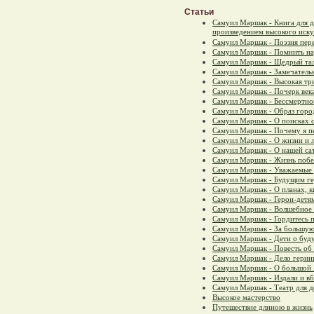
Статьи
Самуил Маршак - Книга для 
произведением высокого иску
Самуил Маршак - Поэзия пер
Самуил Маршак - Помнить н
Самуил Маршак - Щедрый та
Самуил Маршак - Замечател
Самуил Маршак - Высокая тр
Самуил Маршак - Почерк века
Самуил Маршак - Бессмертно
Самуил Маршак - Образ горо
Самуил Маршак - О поисках 
Самуил Маршак - Почему я п
Самуил Маршак - О жизни и 
Самуил Маршак - О нашей са
Самуил Маршак - Жизнь побе
Самуил Маршак - Уважаемые 
Самуил Маршак - Будущим г
Самуил Маршак - О планах, к
Самуил Маршак - Герои-детя
Самуил Маршак - Волшебное
Самуил Маршак - Гордитесь п
Самуил Маршак - За большую
Самуил Маршак - Дети о буд
Самуил Маршак - Повесть об
Самуил Маршак - Дело герин
Самуил Маршак - О большой 
Самуил Маршак - Издали и вб
Самуил Маршак - Театр для д
Высокое мастерство
Путешествие длиною в жизнь