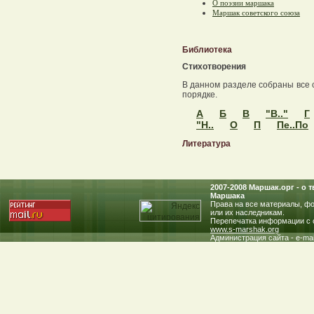
О поэзии маршака
Маршак советского союза
Библиотека
Стихотворения
В данном разделе собраны все 
порядке.
А
Б
В
"В.."
Г
"Н..
О
П
Пе..По
Литература
2007-2008 Маршак.oрг - о
Маршака
Права на все материалы, фо
или их наследникам.
Перепечатка информации с с
www.s-marshak.org
Администрация сайта - e-mai