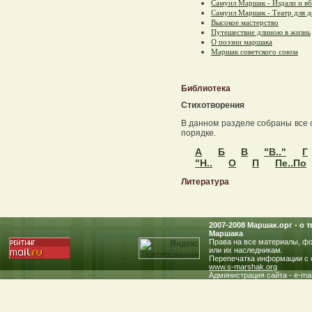
Самуил Маршак - Издали и вб
Самуил Маршак - Театр для д
Высокое мастерство
Путешествие длиною в жизнь
О поэзии маршака
Маршак советского союза
Библиотека
Стихотворения
В данном разделе собраны все 
порядке.
А
Б
В
"В.."
Г
"Н..
О
П
Пе..По
Литература
2007-2008 Маршак.oрг - о
Маршака
Права на все материалы, фо
или их наследникам.
Перепечатка информации с с
www.s-marshak.org
Администрация сайта - e-mai