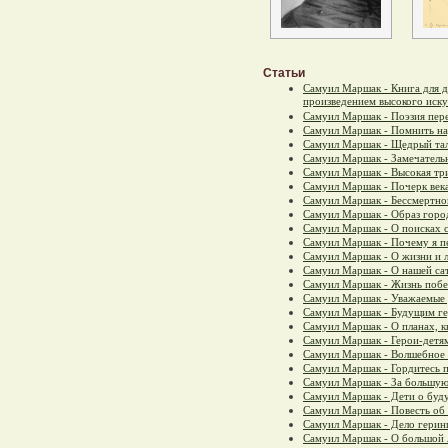
Статьи
Самуил Маршак - Книга для 
произведением высокого иску
Самуил Маршак - Поэзия пер
Самуил Маршак - Помнить н
Самуил Маршак - Щедрый та
Самуил Маршак - Замечател
Самуил Маршак - Высокая тр
Самуил Маршак - Почерк века
Самуил Маршак - Бессмертно
Самуил Маршак - Образ горо
Самуил Маршак - О поисках 
Самуил Маршак - Почему я п
Самуил Маршак - О жизни и 
Самуил Маршак - О нашей са
Самуил Маршак - Жизнь побе
Самуил Маршак - Уважаемые 
Самуил Маршак - Будущим г
Самуил Маршак - О планах, к
Самуил Маршак - Герои-детя
Самуил Маршак - Волшебное
Самуил Маршак - Гордитесь п
Самуил Маршак - За большую
Самуил Маршак - Дети о буд
Самуил Маршак - Повесть об
Самуил Маршак - Дело герин
Самуил Маршак - О большой 