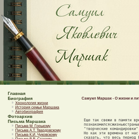
Главная
Биография
Самуил Маршак - О жизни и ли
Хронология жизни
 


 Еще так свежи в памяти времена, когда, для того чтобы писательпоближе 
 познакомилсясжизньюстраныинарода,устраивались так называемые 
 "творческие командировки". 
 Но как эти времена от нас далеки! Мы можемсполнойответственностью 
 сказать, что весь период Великой Отечественнойвойнылитературанашабез 
 всяких творческих командировок провела с народом и среди народа, переживая с 
 нимтрудности,невзгодыирадости.Абытьснародом-это значит 
 прикоснуться к земле, к жизни, к житейскимбудням,безкоторыхнемыслима 
 реалистическая литература. На деле этозначитпроводитьдниимесяцыв 
 землянке или блиндаже, мерить ногами километрыилитрястисьвгрузовике, 
 ожидать отправки на вокзалах, на пристанях и переправах, ночеватьвстепи, 
 работать среди заводской сутолоки в редакциях многотиражек и встречать людей 
 в самые трудные и суровые дни их жизни, когда характерихраскрываетсядо 
 дна. 
 Это прикосновение к народу не может не повести к богатому инебывалому 
 литературному урожаю. Литература, до такой степенисомкнувшаясясжизнью, 
 несомненно, станет и реалистичнее и романтичнее. 
 Война научила писателей многому. Прежде всего научила писать _много_, и 
 при этом в самых неблагоприятных условиях. А ведьещеЧеховговорил,что 
 если писать мало, то испишешься прежде, чем начнешь писать по-настоящему. 
 Война научила нас наблюдать точнее,запоминатьбережнее,чувствовать 
 сильнее и глубже, чем мы умели прежде. 
 Научила ценить простые и прямые проявления душевной жизни.Неоттенки 
 настроения, а чувства и страсти. 
 Мы теперь хорошо знаем цену смеха и ценуслез.Изнаем,чтолюдей, 
 переживших эти военные годы, не развеселишь тем, что не слишком весело, и не 
 растрогаешь сантиментами. 
 Все это относится к литературе в целом - и к прозе, икстихам,ик 
 драме. 
 Своих урожаев ждет и детскаялитература.Оназаслуживает,чтобымы 
 отнеслись к ней сейчас особенновнимательно,потомучтоделовоспитания 
 детей в эти послевоенные годы приобретаетзначениеещеболееглубокоеи 
 серьезное, чем прежде. Да к томужеразговородетскойкнигенеизбежно 
 затрагивает основные вопросы, которые волнуют и всю литературу в целом. 
 В своем докладе на пленуме Союза писателей Н.Тихоновсказал,чтов 
 прозе и поэзии для детей наблюдается сейчас некоторое оживление. Разумеется, 
 успехи в этой области далеко еще не соответствуют огромности нашихзадачи 
 читательского спроса, но тем не менее они очевидны. 
 Это совершенно верно. У детской литературы есть большиеудачи.Вней 
 работаютнелитераторывторогосорта,небедныенеудачники, которые 
 занимались детской книжкой когда-то, а настоящиеписатели,людисосвоим 
 характером, лицом, почерком. 
 Для детей писал Алексей Толстой{1},пишутМихаилПришвин,Катаев, 
 Тихонов{2},Федин{3},АркадийКулешов,СергейМихалков,М.Ильин, 
 Паустовский,Каверин,Пантелеев,Кассиль,Фраерман,К.Чуковский,Лев 
 Квитко, Агния Барто, Нехода {4}, Забила, Копыленко,ОксанаИваненко.Всех 
 уже и не перечислишь. Желание Горького, чтобы всянашабольшаялитература 
 принимала участие в создании детских книг, уже близко к осуществлению. 
 Недаром многие заметные книги последних лет могут быть с полнымправом 
 названы книгами для детей и юношества. 
 Таковы, например,повестьокраснодонцахАлександраФадеева,"Два 
 капитана" Каверина, "Дорогие мои мальчишки" Льва Кассиля и другие. 
 Писать о войне для читателя-ребенка не так-то просто.Записьюфактов, 
 документом,хотябыисамымточным,Этого читателя уж никак не 
 удовлетворишь. Война должна предстать перед ним неприкрашеннойивтоже 
 время романтической, суровой, дажегрозной,нобезизлишнегоколичества 
 окровавленных бинтов. 
 Одной из лучших наших книг о войне и приэтомвполнесоответствующей 
 запросам маленьких читателей я назвалбыповестьВалентинаКатаева"Сын 
 полка", хотя написана она не только для детей. 
 Катаев не пожалел на нее душевной теплоты и наблюдательности -тонкой, 
 точной, любовной. Поэтому ему так удался главный герой повести -мальчикс 
 копной волос, похожих на соломенную крышу, и ногами, темными, как картофель. 
 Ваня Солнцев - это подлинныйромантическийгерой,сосвоейсложной 
 судьбой, подвигами, приключениями, настоящими дружбами, - и втожевремя 
 обыкновенный деревенский мальчишка, совершенно живой и неподдельный. 
 И окружен этот герой такими же, как он сам,живымилюдьми,хорошими, 
 простыми,-темисолдатамиКраснойАрмии,которыепобедили в этой 
 беспримерной войне. 
 Книжка полна прелестных подробностей, но главная ее удача, бытьможет, 
 в каком-то особом писательском такте. 
 Мальчик, будучи героем повести, занимает в нейскромноеинадлежащее 
 место. Он - лирический, а не исторический центр книги о войне. 
 И поэтому, несмотря на то, что, читая повесть, мычащевсегосмотрим 
 вокруг глазами этого мальчика, любуясь вместе с "ним то ярко-алым башлыком и 
 черной кубанкой кавалериста, топушечкаминаартиллерийскихпогонах,то 
 настоящими пушками в натуральную величину, - война ни на минутунекажется 
 нам обстановкой, фоном дляусловногодетскогоспектакля,какэточасто 
 бывает в повестях, и не только детских. 
 Мальчик изображен во весь рост, но он не заслоняет собойвойныитех 
 серьезных человеческих отношений, которые создаются на фронте. 
 Катаев нисколько не щеголяет фронтовым жаргоном,аужеслииловит 
 словечко, то вовремя и к месту. 
 Вот первый разговормальчикасразведчиками,испытаннымимастерами 
 разведки: 
 - Я, дяденька, - маленький. Я всюду пролезу" - с радостнойготовностью 
 сказал Ваня. - Я здесь вокруг каждый кустик знаю. 
 - Это и дорого, - серьезно отвечает разведчик. 
 Читатель схорошимслухомнепременноуловитиоценитблагородную 
 точность интонации этих трех простых слов: "Это идорого".Тутимужская 
 густота голоса, и спокойная уверенность,котораясразуобнаруживает,что 
 говорит специалист, и тот оттенок поощрительногоуважения,скакимумный 
 взрослый разговаривает с ребенком. Это и дорого! 
 Я так подробно остановился здесь на небольшой повести Катаева отнюдь не 
 потому, что считаю ее "Войной и миром" нашего времени. Война у нас позади, а 
 мир со всеми своими сложностями и трудностями еще впереди. 
 Повесть Катаева радует своим здоровьем,какможетрадоватьхороший, 
 красивый в своей нормальности ребенок. 
 За последнее время мы прочли довольномногоповестейирассказово 
 детях в войне. Что отличает их от повести Катаева? В большинстве этих книжек 
 героямиявляютсятожедети-сиротывойны,совершающиеподвиги или 
 переживающие сложные события. 
 Вот, например, в повести Копыленко"Солнце"есть,казалосьбы,все 
 основаниядляудачи. Трудно придумать положения более острые и 
 драматические, чем те, которые лежат в основе книжки. 
 Маленький деревенский мальчик Гордей живет в землянке со своейстарой, 
 больной бабушкой. Деревня их занята немцами,хатасожжена.Родныеубиты. 
 Мальчик героически несет все трудности этой страшной жизни, да при этомеще 
 с беззаветной смелостью прячетусебявземлянкераненогокомандираи 
 делится с ним последним куском.Этомумальчуганусдаетсявпленсолдат 
 немецкой армии - чех, и мальчик сам передает своего пленника КраснойАрмии, 
 когда первые ее отряды выбивают немцев из деревни. 
 Во время этих событий умираетбабушкамальчугана,ионосталсябы 
 совсем один на свете, если бы раненый командир незаявилосвоемжелании 
 усыновить своего маленького спасителя. 
 Уж, кажется, трудно найти сюжет более трогательный посамомусуществу 
 своему. 
 Местами уКопыленконаходятсяикакие-тоточныеинежныеслова, 
 соответствующиееголитературнойзадаче,-скажем,там,где мальчик 
 спрашивает бабушку, жива ли она еще, и очень просит ее не умирать. 
 Но таких мест, к сожалению, не слишком много. 
 Ткань повести редковата, и от этого сюжет, такой правдоподобный внаше 
 время, кажется подчас искусственным,придуманным.Достаточнобылоавтору 
 ввести в повесть приподнятыйдоходульностиразговормальчикаГордеяс 
 солнцем, чтобы скомпрометировать правдивость и убедительность фабулы. 
 Копыленко - талантливый, искренний и опытныйписатель,ипоэтомумы 
 вправе задать и себе и ему вопрос: чего,собственно,нехватилоемудля 
 того, чтобы его "Солнце" и в самом делегрело?Почемутакойтрагический, 
 взятый из самой жизни сюжет породил столь привычный инеслишкомглубокий 
 рассказ?Почему,читаясамыегрустныестраницыкнижки, уже заранее 
 угадываешь благополучную развязку, как это бывает в святочных рассказах? 
 Ведь вот удалось же Катаеву,привсемоптимизмеегоповести,тоже 
 обещающей (но как-тооченьосторожноинеуловимо)благополучнуюсудьбу 
 героя, избежать "святочности", поверхностности, сентиментальности.Чемэто 
 достигнуто? Прежде всего отсутствием служебных мест,бутафорскихмостиков, 
 ведущих от эпизода к эпизоду. На самую мелкуюикакбудтовторостепенную 
 детальКатаевтратит настоящее воображение, темперамент, подлинные 
 наблюдения. Лихой и щеголеватый четырнадцатилетнийкавалериствярко-алом 
 башлыке, в черной кубанке с алым верхом упоминается всего одинраз,акак 
 властно занял он свое место в повести, как ясно и весело входит он в память. 
 Такова настоящая поэтическая ткань всякой живой талантливой повести. 
 Жизньнепростотянетсяотсобытияксобытию,онавсяиграет, 
 перекликаетсяудивительнымиипричудливымиподробностями,дариткаждую 
 минуту что-то неожиданное, говорит разными голосами. 
 Начало повести, как и начало жизни, не должно быть всего только скучным 
 вступлением,предисловием.Иразвязка,конецне может быть только 
 необходимой расплатой по всем выданным в повести векселям. Не будем забывать 
 о той зеленой ветке, которая так неожиданно радует нас иной раз осенью. 
 К сожалению, во многих детских повестях вы ненайдетенипоэтической 
 игры,ни разнообразия голосов, ни богатства счастливо найденных 
 подробностей. 
 И во "взрослых" книгах всего этого не так много. Авдетскихитого 
 меньше. Между тем книжка даже не смеет именоваться детской, если внейнет 
 ни игры, ни тепла, ни воображения. 
 Часто у нас говорят: надо мириться исо"средней"книгой,еслиона 
 своей темой и материалом отвечает нуждам сегодняшнего дня. В этом естьсвой 
 резон. "Средняя" книга имеет право на существование. Нонельзямиритьсяс 
 книгой тусклой, посредственной. 
 Типичным образцом такой "посредственной" книги может 
История семьи Маршака
Автобиография
Фотоархив
Письма Маршака
Письма М. Горькому
Письма А.Т. Твардовскому
Письма К.И. Чуковскому