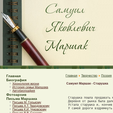
Главная
Главная
Творчество
Поэзия
Биография
Самуил Маршак - Старушка
Хронология жизни
История семьи Маршака
Автобиография
Фотоархив
 Старушка пошла продавать м
Письма Маршака
 Деревня от рынка была дале
Письма М. Горькому
 Устала старушка и, кончив 
Письма А.Т. Твардовскому
 У самой дороги вздремнуть 
Письма К.И. Чуковскому