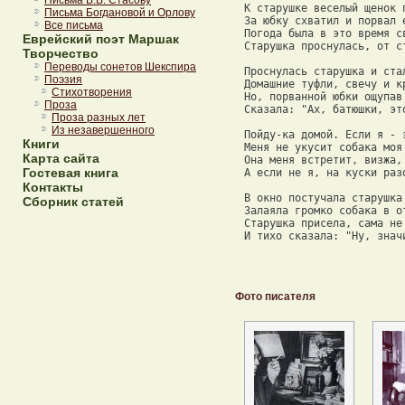
Письма В.В. Стасову
 К старушке веселый щенок п
Письма Богдановой и Орлову
 За юбку схватил и порвал е
Все письма
 Погода была в это время св
Еврейский поэт Маршак
 Старушка проснулась, от ст
Творчество
Переводы сонетов Шекспира
 Проснулась старушка и стал
Поэзия
 Домашние туфли, свечу и кр
Стихотворения
 Но, порванной юбки ощупав 
Проза
 Сказала: "Ах, батюшки, это
Проза разных лет
Из незавершенного
 Пойду-ка домой. Если я - э
Книги
 Меня не укусит собака моя!
Карта сайта
 Она меня встретит, визжа, 
Гостевая книга
 А если не я, на куски разо
Контакты
 В окно постучала старушка 
Сборник статей
 Залаяла громко собака в от
 Старушка присела, сама не 
 И тихо сказала: "Ну, знач
Фото писателя