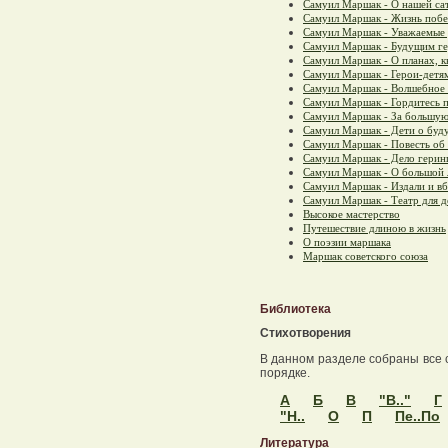
Самуил Маршак - О нашей са
Самуил Маршак - Жизнь побе
Самуил Маршак - Уважаемые 
Самуил Маршак - Будущим г
Самуил Маршак - О планах, к
Самуил Маршак - Герои-детя
Самуил Маршак - Волшебное
Самуил Маршак - Гордитесь п
Самуил Маршак - За большую
Самуил Маршак - Дети о буд
Самуил Маршак - Повесть об
Самуил Маршак - Дело герин
Самуил Маршак - О большой 
Самуил Маршак - Издали и вб
Самуил Маршак - Театр для д
Высокое мастерство
Путешествие длиною в жизнь
О поэзии маршака
Маршак советского союза
Библиотека
Стихотворения
В данном разделе собраны все 
порядке.
А
Б
В
"В.."
Г
"Н..
О
П
Пе..По
Литература