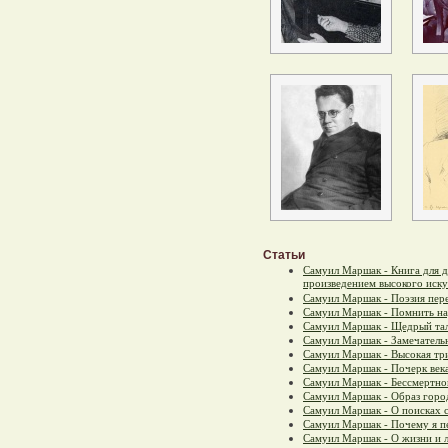
Статьи
Самуил Маршак - Книга для 
произведением высокого иску
Самуил Маршак - Поэзия пер
Самуил Маршак - Помнить н
Самуил Маршак - Щедрый та
Самуил Маршак - Замечател
Самуил Маршак - Высокая тр
Самуил Маршак - Почерк века
Самуил Маршак - Бессмертно
Самуил Маршак - Образ горо
Самуил Маршак - О поисках 
Самуил Маршак - Почему я п
Самуил Маршак - О жизни и 