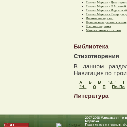
Самуил Маршак - Дело герин
Самуил Маршак - О большой 
Самуил Маршак - Издали и вб
Самуил Маршак - Театр для д
Высокое мастерство
Путешествие длиною в жизнь
О поэзии маршака
Маршак советского союза
Библиотека
Стихотворения
В данном раздел
Навигация по прои
А
Б
В
"В.."
Г
"Н..
О
П
Пе..По
Литература
2007-2008 Маршак.oрг - о
Маршака
Права на все материалы, фо