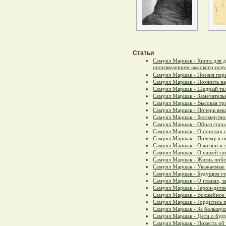
Статьи
Самуил Маршак - Книга для 
произведением высокого иску
Самуил Маршак - Поэзия пер
Самуил Маршак - Помнить н
Самуил Маршак - Щедрый та
Самуил Маршак - Замечател
Самуил Маршак - Высокая тр
Самуил Маршак - Почерк века
Самуил Маршак - Бессмертно
Самуил Маршак - Образ горо
Самуил Маршак - О поисках 
Самуил Маршак - Почему я п
Самуил Маршак - О жизни и 
Самуил Маршак - О нашей са
Самуил Маршак - Жизнь побе
Самуил Маршак - Уважаемые 
Самуил Маршак - Будущим г
Самуил Маршак - О планах, к
Самуил Маршак - Герои-детя
Самуил Маршак - Волшебное
Самуил Маршак - Гордитесь п
Самуил Маршак - За большую
Самуил Маршак - Дети о буд
Самуил Маршак - Повесть об