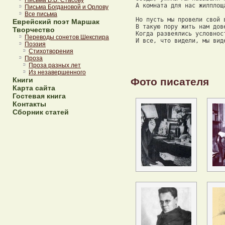
Письма В.В. Стасову
 А комната для нас жилплоща
Письма Богдановой и Орлову
Все письма
 Но пусть мы провели свой 
Еврейский поэт Маршак
 В такую пору жить нам дове
Творчество
 Когда развеялись условност
Переводы сонетов Шекспира
 И все, что видели, мы вид
Поэзия
Стихотворения
Проза
Проза разных лет
Из незавершенного
Фото писателя
Книги
Карта сайта
Гостевая книга
Контакты
Сборник статей