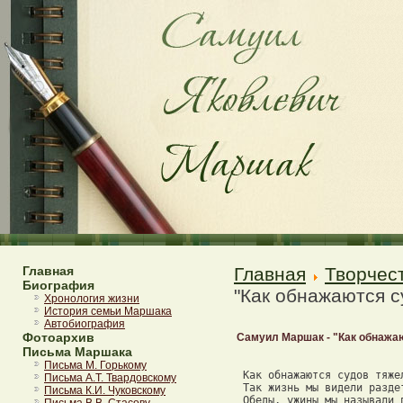
Главная
Главная
Творчес
Биография
"Как обнажаются с
Хронология жизни
История семьи Маршака
Автобиография
Фотоархив
Самуил Маршак - "Как обнажаю
Письма Маршака
Письма М. Горькому
 Как обнажаются судов тяжел
Письма А.Т. Твардовскому
 Так жизнь мы видели раздет
Письма К.И. Чуковскому
 Обеды, ужины мы называли п