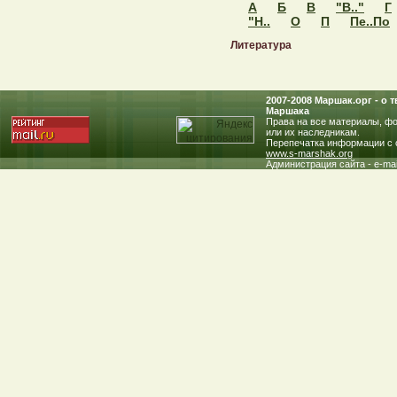
А
Б
В
"В.."
Г
"Н..
О
П
Пе..По
Литература
2007-2008 Маршак.oрг - о
Маршака
Права на все материалы, фо
или их наследникам.
Перепечатка информации с с
www.s-marshak.org
Администрация сайта - e-mai