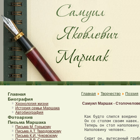
Главная
Главная
Творчество
Поэзия
Биография
Самуил Маршак - Столочелов
Хронология жизни
История семьи Маршака
Автобиография
 Как будто слился воедино 

Фотоархив
 Он со столом своим навек. 
Письма Маршака
 Теперь он стол наполовину,
Письма М. Горькому
 Наполовину человек. 

Письма А.Т. Твардовскому
Письма К.И. Чуковскому
 Сидит он, вытесанный грубо