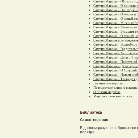
Самуил Маршак - Образ горо
Самуил Маршак - О поисках 
Самуил Маршак - Почему я п
Самуил Маршак - О жизни и 
Самуил Маршак - О нашей са
Самуил Маршак - Жизнь побе
Самуил Маршак - Уважаемые 
Самуил Маршак - Будущим г
Самуил Маршак - О планах, к
Самуил Маршак - Герои-детя
Самуил Маршак - Волшебное
Самуил Маршак - Гордитесь п
Самуил Маршак - За большую
Самуил Маршак - Дети о буд
Самуил Маршак - Повесть об
Самуил Маршак - Дело герин
Самуил Маршак - О большой 
Самуил Маршак - Издали и вб
Самуил Маршак - Театр для д
Высокое мастерство
Путешествие длиною в жизнь
О поэзии маршака
Маршак советского союза
Библиотека
Стихотворения
В данном разделе собраны все 
порядке.