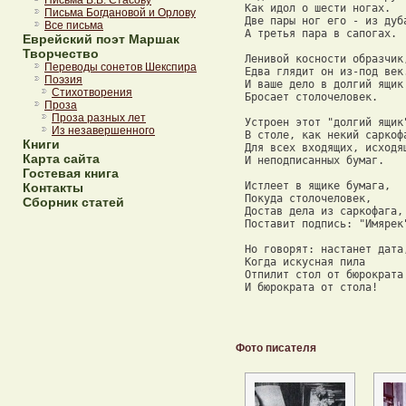
Письма В.В. Стасову
 Как идол о шести ногах. 

Письма Богдановой и Орлову
 Две пары ног его - из дуба
Все письма
 А третья пара в сапогах. 

Еврейский поэт Маршак
Творчество
 Ленивой косности образчик,
Переводы сонетов Шекспира
 Едва глядит он из-под век.
Поэзия
 И ваше дело в долгий ящик 
Стихотворения
 Бросает столочеловек. 

Проза
Проза разных лет
 Устроен этот "долгий ящик"
Из незавершенного
 В столе, как некий саркофа
Книги
 Для всех входящих, исходящ
Карта сайта
 И неподписанных бумаг. 

Гостевая книга
 Истлеет в ящике бумага, 

Контакты
 Покуда столочеловек, 

Сборник статей
 Достав дела из саркофага, 
 Поставит подпись: "Имярек"
 Но говорят: настанет дата,
 Когда искусная пила 

 Отпилит стол от бюрократа 
 И бюрократа от стола!
Фото писателя