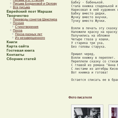
Письма В.В. Стасову
 Бабку - бабенькой. 

Письма Богдановой и Орлову
 Стала книжка сладенькой и 
Все письма
 Нарисовал в ней художник 
Еврейский поэт Маршак
 Бабку вместо дедки, 

Творчество
 Жучку вместо внучки, 

Переводы сонетов Шекспира
 Тучку вместо Жучки. 

Поэзия
Стихотворения
 Взяли в печать эту сказку.
Проза
 Наложили краску на краску,
Проза разных лет
 Получились на обложке 

Из незавершенного
 Четыре глаза у кошки, 

Книги
 У старика три уха, 

Карта сайта
 Без головы старуха. 

Гостевая книга
 Пришел черед, 

Контакты
 Взяли книжку в переплет. 

Сборник статей
 Переплели сказку со стихам
 С главой из романа "Анна К
 С листами из алгебры Кисел
 Вот книжка и готова! 

 Остается списать ее в бра
Фото писателя