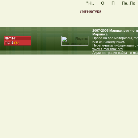
"Н..
О
П
Пе..По
Литература
2007-2008 Маршак.oрг - о
Маршака
Права на все материалы, фо
или их наследникам.
Перепечатка информации с с
www.s-marshak.org
Администрация сайта - e-mai