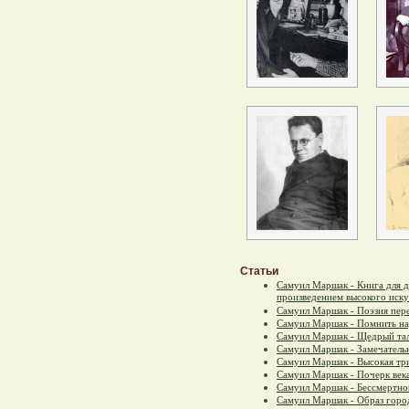
Статьи
Самуил Маршак - Книга для 
произведением высокого иску
Самуил Маршак - Поэзия пер
Самуил Маршак - Помнить н
Самуил Маршак - Щедрый та
Самуил Маршак - Замечател
Самуил Маршак - Высокая тр
Самуил Маршак - Почерк века
Самуил Маршак - Бессмертно
Самуил Маршак - Образ горо