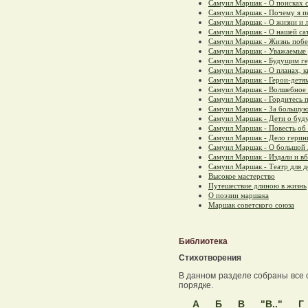
Самуил Маршак - О поисках 
Самуил Маршак - Почему я п
Самуил Маршак - О жизни и 
Самуил Маршак - О нашей са
Самуил Маршак - Жизнь побе
Самуил Маршак - Уважаемые 
Самуил Маршак - Будущим г
Самуил Маршак - О планах, к
Самуил Маршак - Герои-детя
Самуил Маршак - Волшебное
Самуил Маршак - Гордитесь п
Самуил Маршак - За большую
Самуил Маршак - Дети о буд
Самуил Маршак - Повесть об
Самуил Маршак - Дело герин
Самуил Маршак - О большой 
Самуил Маршак - Издали и вб
Самуил Маршак - Театр для д
Высокое мастерство
Путешествие длиною в жизнь
О поэзии маршака
Маршак советского союза
Библиотека
Стихотворения
В данном разделе собраны все 
порядке.
А
Б
В
"В.."
Г