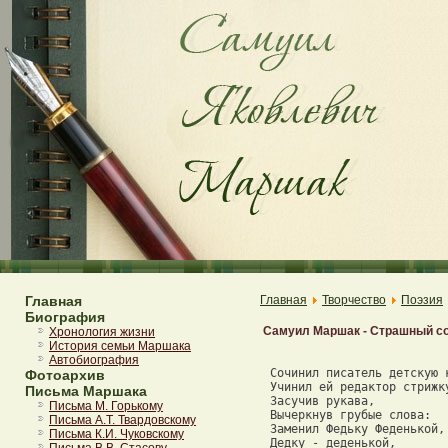
Главная
Главная
Творчество
Поэзия
Биография
Самуил Маршак - Страшный с
Хронология жизни
История семьи Маршака
Автобиография
 Сочинил писатель детскую к
Фотоархив
 Учинил ей редактор стрижку
Письма Маршака
 Засучив рукава, 

Письма М. Горькому
 Вычеркнув грубые слова: 

Письма А.Т. Твардовскому
 Заменил Федьку Феденькой, 
Письма К.И. Чуковскому
 Дедку - деденькой, 
